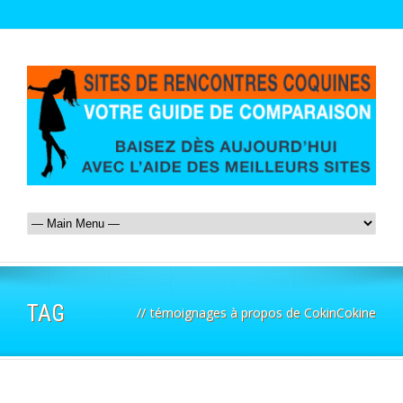
TAG
//
témoignages à propos de CokinCokine