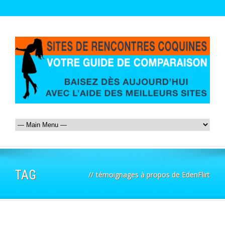
TAG
//
témoignages à propos de EdenFlirt